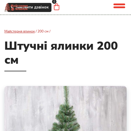
0
📞 Замовити дзвінок
Майстерня ялинок
/
200 см /
Штучні ялинки 200
см