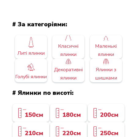
# За категоріями:
Класичні
Маленькі
Литі ялинки
ялинки
ялинки
Декоративні
Ялинки з
Голубі ялинки
ялинки
шишками
# Ялинки по висоті:
150см
180см
200см
210см
220см
250см