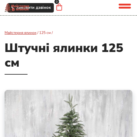
0
📞 Замовити дзвінок
Майстерня ялинок
/
125 см /
Штучні ялинки 125
см